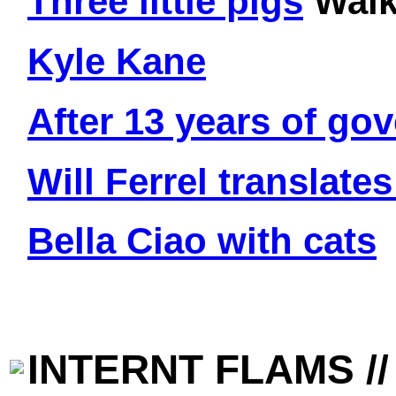
Three little pigs
Walk
Kyle Kane
After 13 years of go
Will Ferrel translate
Bella Ciao with cats
INTERNT FLAMS // 