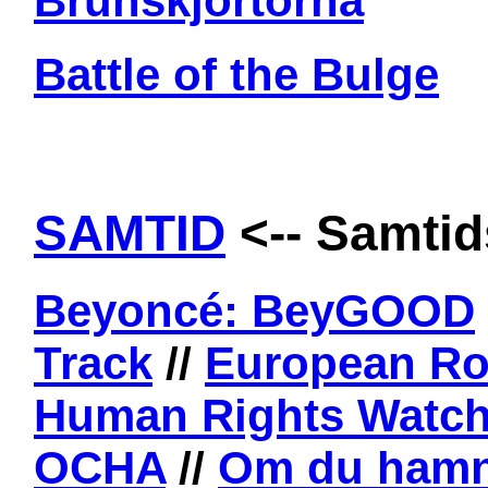
Brunskjortorna
Battle of the Bulge
SAMTID
<-- Samtid
Beyoncé: BeyGOOD
Track
//
European Ro
Human Rights Watc
OCHA
//
Om du hamna