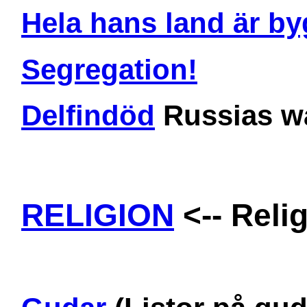
Hela hans land är by
Segregation!
Delfindöd
Russias war
RELIGION
<-- Reli