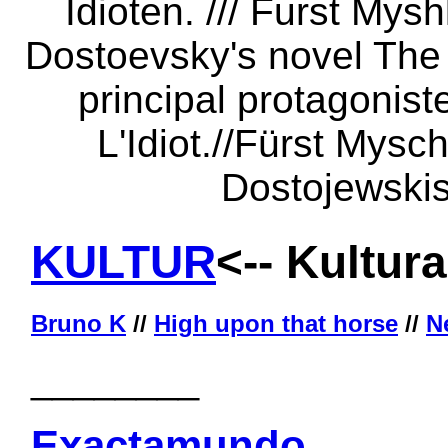
KULTUR
<-- Kultura
Bruno K
//
High upon that horse
//
N
________
Exactamundo